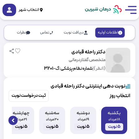
انتخاب شهر
اطلاعات اولیه
دریافت نوبت
تماس
نظرات
دکتر راحله قبادی
متخصص گفتاردرمانی
(
1
نظر)
|
شماره نظام پزشکی:
گ-3201
نوبت دهی اینترنتی دکتر راحله قبادی
انتخاب روز
ثبت درخواست نوبت
یکشنبه
دوشنبه
سه‌شنبه
چهارشنبه
18 مرداد
19 مرداد
20 مرداد
21 مرداد
 slide
5
نوبت
5
نوبت
5
نوبت
5
نوبت