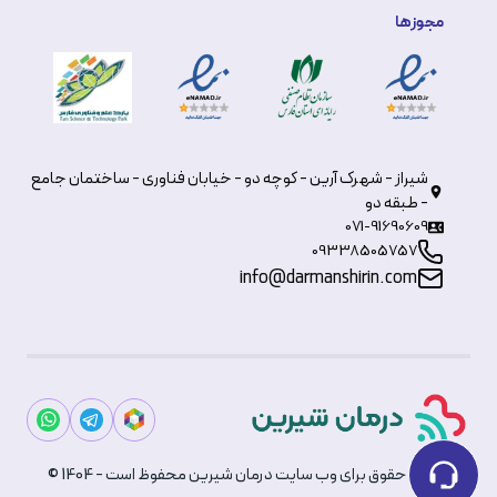
مجوزها
شیراز - شهرک آرین - کوچه دو - خیابان فناوری - ساختمان جامع
- طبقه دو
071-91690609
09338505757
info@darmanshirin.com
© تمامی حقوق برای وب سایت درمان شیرین محفوظ است - 1404