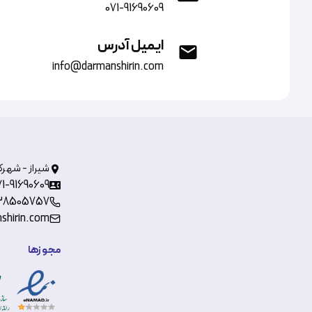
071-91690609
ایمیل آدرس
info@darmanshirin.com
شیراز - شهرک
71-91690609
38505757
shirin.com
مجوزها