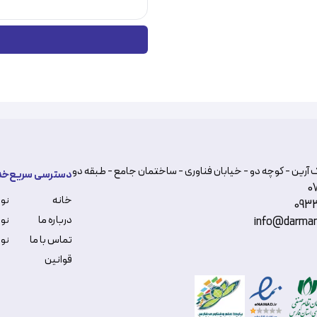
 آرین - کوچه دو - خیابان فناوری - ساختمان جامع - طبقه دو
دسترسی سریع
خد
0
خانه
نو
093
درباره ما
نوب
info@darman
تماس با ما
نوب
قوانین