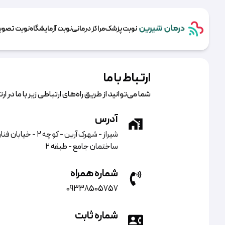
نوبت پزشک
مراکز درمانی
نوبت آزمایشگاه
نوبت تصویر
ارتباط با ما
شما می‌توانید از طریق راه‌های ارتباطی زیر با ما در ار
آدرس
شیراز - شهرک آرین - کوچه ۲ - خیا
ساختمان جامع - طبقه ۲
شماره همراه
09338505757
شماره ثابت