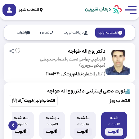
انتخاب شهر
اطلاعات اولیه
دریافت نوبت
تماس
نظرات
دکتر روح اله خواجه
فلوشیپ جراحی دست و اعصاب محیطی
(میکروسرجری)
(
1
نظر)
|
شماره نظام پزشکی:
110034
نوبت دهی اینترنتی دکتر روح اله خواجه
انتخاب روز
انتخاب اولین نوبت آزاد
شنبه
یکشنبه
دوشنبه
سه شنبه
17 مرداد
18 مرداد
19 مرداد
20 مرداد
 slide
12
نوبت
12
نوبت
12
نوبت
12
نوبت