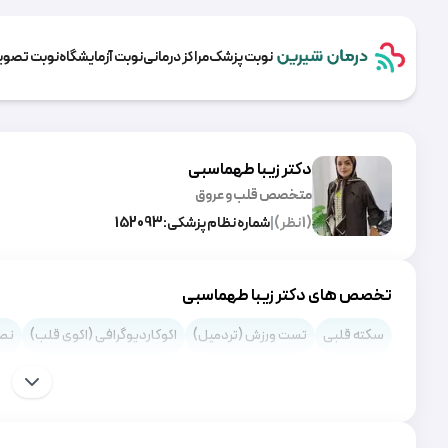
نوبت پزشک
مراکز درمانی
نوبت آزمایشگاه
نوبت تصویر
دکتر زیبا طهماسبی
متخصص قلب و عروق
(
1
نظر)
|
شماره نظام پزشکی:
152093
تخصص های دکتر زیبا طهماسبی
سکته قلبی
تست ورزش (تردمیل)
اکوکاردیوگرافی (اکوی قلب)
نصب
دریچه آئورت
هیپرکلسترولمی
دکسترو جابجایی عروق بزرگ (DTGA)
مجرای شریانی بازPDA
نقص سپتوم دهلیزی
روماتیسم قلبی
تترا
تنگی دریچه آئورت
تصلب شرایین (آترواسکلروز)
تپش قلب بالا (تاکی