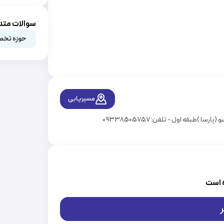
سوالات متد
حوزه تخص
مسیریابی
 است