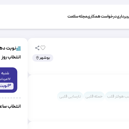
برداری
درخواست همکاری
مجله سلامت
نوبت دهی
انتخاب روز
بوشهر
شنبه
17 مرداد
3
نوبت
 هولتر قلب
حمله قلبی
نارسایی‌ قلبی
انتخاب سا
پاره شدن (دیسکسیون حاد) آئورت
لوژی فالوت
آریتمی قلب
نوار قلبی
درد قفسه سینه
 کاردی)
اسپاسم قلب
آمبولی پا
آمبولی قلب