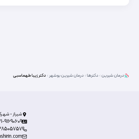
درمان شیرین
دکترها
درمان شیرین
بوشهر
دکتر
زیبا طهماسبی
شیراز - شهرک
71-91690609
38505757
shirin.com