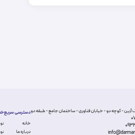
 آرین - کوچه دو - خیابان فناوری - ساختمان جامع - طبقه دو
دسترسی سریع
خد
0
خانه
نو
093
درباره ما
نوب
info@darman