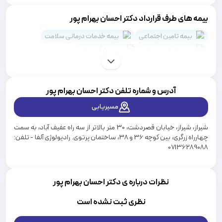
بیمه های طرف قرارداد دکتر احسان بهرام پور
بیمه تامین اجتماعی
بیمه خدمات درمانی سلامت
بیمه بانک صادرات
بیمه بانک تجارت
بیمه نیروهای مسلح
بیمه بانک ملت
کمک رسان SOS
بیمه بانک ملی
آدرس و شماره تلفن دکتر
احسان بهرام پور
مسیریابی
شیراز، شیراز، خیابان قصردشت، 30 متر بالاتر از سه راه عفیف آباد، به سمت
چهارراه زرگری، بین کوچه 36 و 38، ساختمان پرتوی. رادیولوژی آلفا - تلفن:
07136289088
نظرات درباره ی دکتر احسان بهرام پور
نظری ثبت نشده است