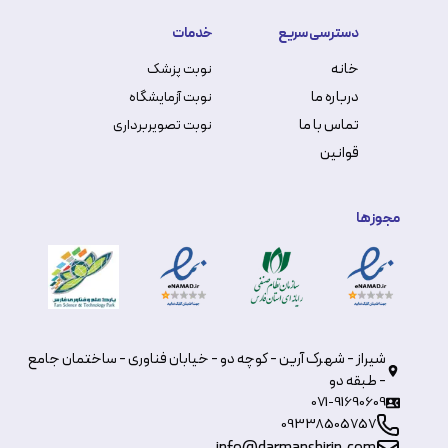
دسترسی سریع
خدمات
خانه
نوبت پزشک
درباره ما
نوبت آزمایشگاه
تماس با ما
نوبت تصویربرداری
قوانین
مجوزها
شیراز - شهرک آرین - کوچه دو - خیابان فناوری - ساختمان جامع
- طبقه دو
071-91690609
09338505757