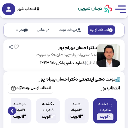
انتخاب شهر
اطلاعات اولیه
دریافت نوبت
تماس
نظرات
دکتر احسان بهرام پور
متخصص رادیولوژی دهان، فک و صورت
(
1
نظر)
|
شماره نظام پزشکی:
124395
نوبت دهی اینترنتی دکتر احسان بهرام پور
انتخاب روز
انتخاب اولین نوبت آزاد
پنجشنبه
شنبه
یکشنبه
دوشنبه
15 مرداد
17 مرداد
18 مرداد
19 مرداد
 slide
9
نوبت
13
نوبت
13
نوبت
13
نوبت