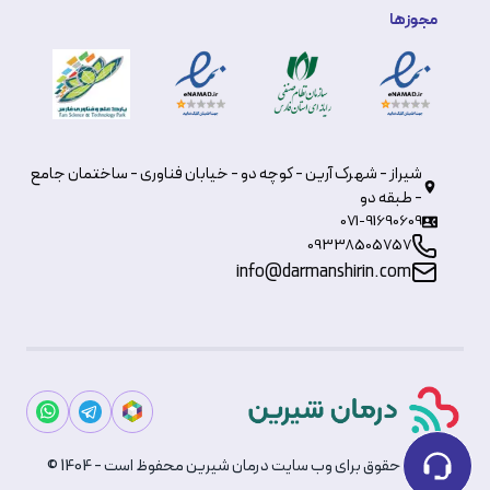
مجوزها
شیراز - شهرک آرین - کوچه دو - خیابان فناوری - ساختمان جامع
- طبقه دو
071-91690609
09338505757
info@darmanshirin.com
© تمامی حقوق برای وب سایت درمان شیرین محفوظ است - 1404