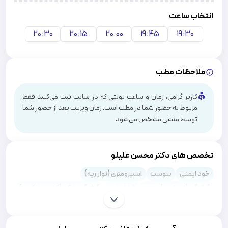
انتخاب ساعت
20:30
20:15
20:00
19:45
19:30
ملاحظات مطب
کاربر گرامی، زمان و ساعت نوبتی که در سایت ثبت می‌کنید فقط
مربوط به حضور شما در مطب است. زمان ویزیت بعد از حضور شما
توسط منشی مشخص می‌شود.
تخصص های دکتر محسن علیلو
خود ایمنی
یبوست
اسپیرومتری (نوار ریه)
گرفتگی (اسپاسم) معده
فشار خون
گرفتگی شکم (کرامپ شکمی)
معاینه فیزیکی سالانه
مری بارت
زخم بستر
خون در ادرار (هماچوری)
سرطان روده بزرگ