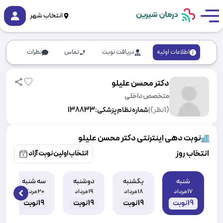
انتخاب شهر
اطلاعات اولیه
دریافت نوبت
تماس
نظرات
دکتر محسن علیلو
متخصص داخلی
(
1
نظر)
|
شماره نظام پزشکی:
138833
نوبت دهی اینترنتی دکتر محسن علیلو
انتخاب روز
انتخاب اولین نوبت آزاد
شنبه
یکشنبه
دوشنبه
سه شنبه
17 مرداد
18 مرداد
19 مرداد
20 مرداد
 slide
19
نوبت
19
نوبت
19
نوبت
19
نوبت