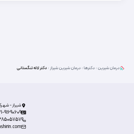
درمان شیرین
دکترها
درمان شیرین
شیراز
دکتر
لاله تنگستانی
شیراز - شهرک
71-91690609
38505757
shirin.com