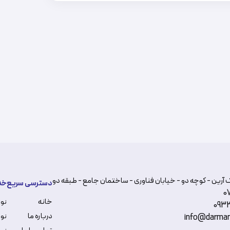
 آرین - کوچه دو - خیابان فناوری - ساختمان جامع - طبقه دو
دسترسی سریع
خد
0
خانه
نو
093
درباره ما
نوب
info@darman