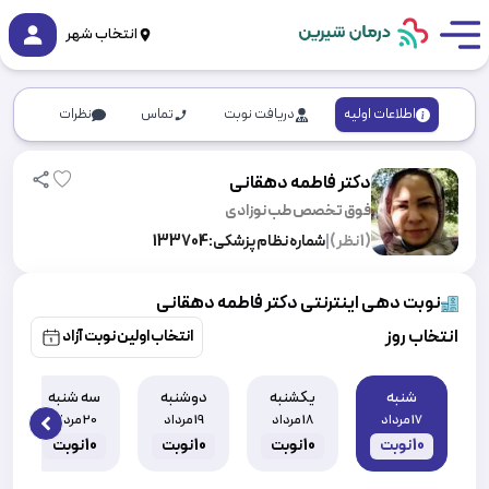
انتخاب شهر
اطلاعات اولیه
دریافت نوبت
تماس
نظرات
دکتر فاطمه دهقانی
فوق تخصص طب نوزادی
(
1
نظر)
|
شماره نظام پزشکی:
133704
نوبت دهی اینترنتی دکتر فاطمه دهقانی
انتخاب روز
انتخاب اولین نوبت آزاد
شنبه
یکشنبه
دوشنبه
سه شنبه
17 مرداد
18 مرداد
19 مرداد
20 مرداد
 slide
10
نوبت
10
نوبت
10
نوبت
10
نوبت