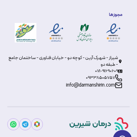
مجوزها
شیراز - شهرک آرین - کوچه دو - خیابان فناوری - ساختمان جامع
- طبقه دو
071-91690609
09338505757
info@darmanshirin.com