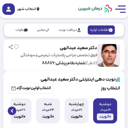
انتخاب شهر
اطلاعات اولیه
دریافت نوبت
تماس
نظرات
دکتر سعید عبدالهی
فوق تخصص جراحی پلاستیک، ترمیمی و سوختگی
(
1
نظر)
|
شماره نظام پزشکی:
88876
نوبت دهی اینترنتی دکتر سعید عبدالهی
انتخاب روز
انتخاب اولین نوبت آزاد
دوشنبه
چهارشنبه
شنبه
دوشنبه
19 مرداد
21 مرداد
24 مرداد
26 مرداد
 slide
10
نوبت
10
نوبت
10
نوبت
10
نوبت