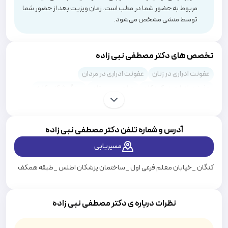
مربوط به حضور شما در مطب است. زمان ویزیت بعد از حضور شما
توسط منشی مشخص می‌شود.
تخصص های دکتر مصطفی نبی زاده
عفونت ادراری در زنان
عفونت ادراری در مردان
عفونت ادراری در کودکان
جراحی پروستات
سنگ شکنی کلیه
سنگ حالب
ناتوانی جنسی مردان و اختلال نعوظ
سیستوسکوپی
هیپوگنادیسم مردانه
مثانه
جراحی آلت تناسلی مرد
آدرس و شماره تلفن دکتر
مصطفی نبی زاده
تومورهای کلیه
درمان ناباروری مردان
عمل واریکوسل
عفونت کلیه (پیلونفریت)
سرطان مثانه
مثانه بیش فعال (OAB)
مسیریابی
ادرار دردناک (سوزش ادرار)
سنگ مجاری ادراری
بی اختیاری ادراری
کنگان _خیابان معلم فرعی اول _ساختمان پزشکان اطلس _طبقه همکف
زود انزالی
درمان زگیل تناسلی مردان
درمان زگیل تناسلی
نظرات درباره ی دکتر مصطفی نبی زاده