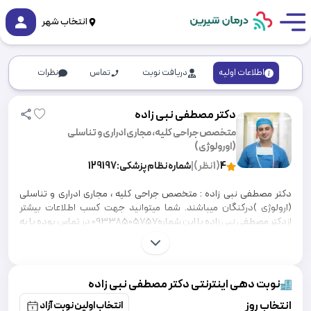
انتخاب شهر
اطلاعات اولیه
دریافت نوبت
تماس
نظرات
دکتر مصطفی نبی زاده
متخصص جراحی کلیه، مجاری ادراری و تناسلی
(اورولوژی)
4
(
1
نظر)
|
شماره نظام پزشکی:
129197
دکتر مصطفی نبی زاده : متخصص جراحی کلیه ، مجاری ادراری و تناسلی
(ارولوژی )درکنگان میباشند. شما میتوانید جهت کسب اطلاعات بیشتر
ازدکتر مصطفی نبی زاده با این شماره09338505757 در تماس بوده یا به
سایت درمان شیرین مراجعه نمایید. دکتر مصطفی نبی زاده متخصص
جراحی کلیه ، مجاری ادراری و تناسلی هستند که در شهر کنگان خدمات
درمانی به بیماران ارائه می نمایند که برخی از این خدمات شامل جراحی کلیه
و مجاری ادراری تناسلی درمان انواع بیماری ها و سرطانهای کلیه، مثانه،
نوبت دهی اینترنتی دکتر مصطفی نبی زاده
پروستات و بیضه، انواع عفونت های ادراری تناسلی ناباوری، مشکلات
انتخاب روز
جنسی، سنگ کلیه، تنگی مجرای ادراری، جراحی اندوسکوپیک، جراحی باز
انتخاب اولین نوبت آزاد