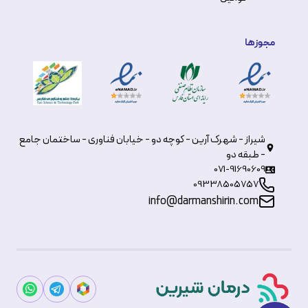
مجوزها
شیراز - شهرک آرین - کوچه دو - خیابان فناوری - ساختمان جامع
- طبقه دو
071-91690609
09338505757
info@darmanshirin.com