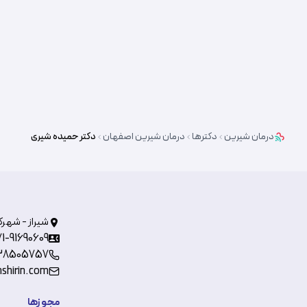
درمان شیرین
دکترها
درمان شیرین
اصفهان
دکتر
حمیده شیری
شیراز - شهرک
71-91690609
38505757
shirin.com
مجوزها