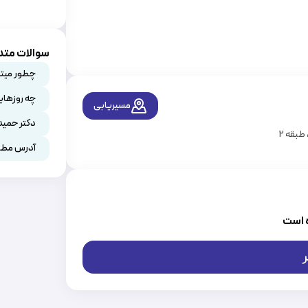
سوالات متد
چطور میتو
چه روزهای
مسیریابی
دکتر حمید
طبقه 2
آدرس مطب
 است