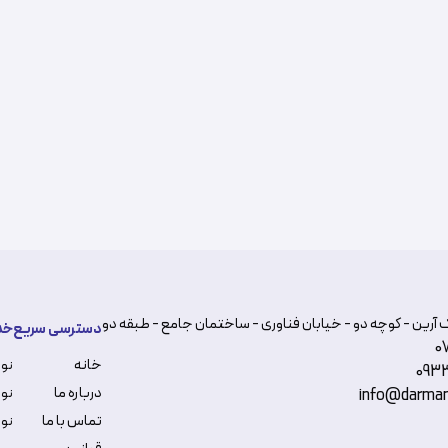
 آرین - کوچه دو - خیابان فناوری - ساختمان جامع - طبقه دو
دسترسی سریع
خد
0
خانه
نو
093
درباره ما
نوب
info@darman
تماس با ما
نوب