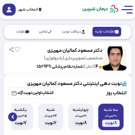
انتخاب شهر
اطلاعات اولیه
دریافت نوبت
تماس
نظرات
دکتر مسعود کمالیان مهریزی
متخصص تصویربرداری (رادیولوژی)
4
(
1
نظر)
|
شماره نظام پزشکی:
156929
نوبت دهی اینترنتی دکتر مسعود کمالیان مهریزی
انتخاب روز
انتخاب اولین نوبت آزاد
سه شنبه
چهارشنبه
شنبه
یکشنبه
20 مرداد
21 مرداد
24 مرداد
25 مرداد
 slide
8
نوبت
8
نوبت
6
نوبت
7
نوبت