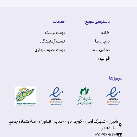
دسترسی سریع
خدمات
خانه
نوبت پزشک
درباره ما
نوبت آزمایشگاه
تماس با ما
نوبت تصویربرداری
قوانین
مجوزها
شیراز - شهرک آرین - کوچه دو - خیابان فناوری - ساختمان جامع
- طبقه دو
071-91690609