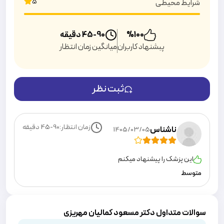
5
شرایط محیطی
100
%
45-90
دقیقه
پبشنهاد کاربران
میانگین زمان انتظار
ثبت نظر
زمان انتظار:
45-90
دقیقه
ناشناس
1405/03/05
این پزشک را پیشنهاد میکنم
متوسط
سوالات متداول دکتر مسعود کمالیان مهریزی