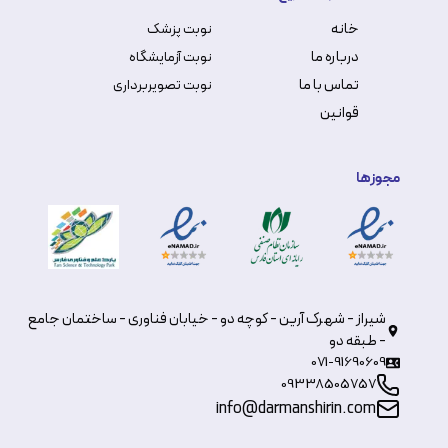
خانه
نوبت پزشک
درباره ما
نوبت آزمایشگاه
تماس با ما
نوبت تصویربرداری
قوانین
مجوزها
شیراز - شهرک آرین - کوچه دو - خیابان فناوری - ساختمان جامع
- طبقه دو
071-91690609
09338505757
info@darmanshirin.com