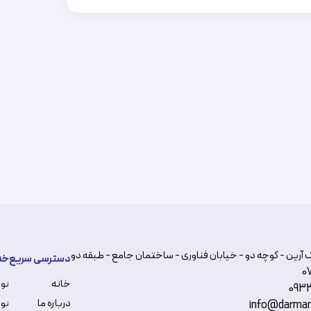
 آرین - کوچه دو - خیابان فناوری - ساختمان جامع - طبقه دو
دسترسی سریع
خد
0
خانه
نو
093
درباره ما
نوب
info@darman