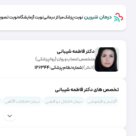
نوبت پزشک
مراکز درمانی
نوبت آزمایشگاه
نوبت تصویر
دکتر فاطمه شیبانی
متخصص اعصاب و روان (روانپزشکی)
(
1
نظر)
|
شماره نظام پزشکی:
126344
تخصص های دکتر فاطمه شیبانی
آلزایمر و فراموشی
درمان اختلال دو قطبی
درمان اختلالات آگاهی
اختلال دیسپوریک قبل از قاعدگی (PMDD)
روانشناس روابط عاطفی
بولیمیا عصبی
درمان افسردگی
درمان استرس
ترک سیگار
تیک 