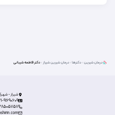
درمان شیرین
دکترها
درمان شیرین
شیراز
دکتر
فاطمه شیبانی
شیراز - شهرک
71-91690609
38505757
shirin.com