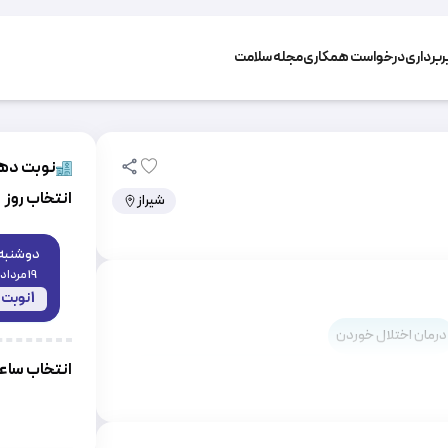
برداری
درخواست همکاری
مجله سلامت
نوبت دهی
انتخاب روز
شیراز
دوشنبه
19 مرداد
1
نوبت
درمان اختلال خوردن
انتخاب سا
درمان اسکیزوفرنی
درمان اختلال شخصیت مرزی (BPD)
عصبی
صدا بیزاری (میسوفونیا)
مشکلات زناشویی