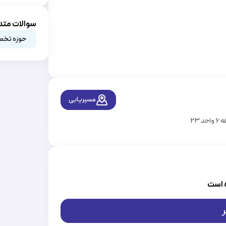
سوالات متد
حوزه تخص
مسیریابی
23
 است