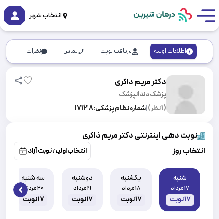
انتخاب شهر
اطلاعات اولیه
دریافت نوبت
تماس
نظرات
دکتر مریم ذاکری
پزشک دندانپزشک
(
1
نظر)
|
شماره نظام پزشکی:
171218
نوبت دهی اینترنتی دکتر مریم ذاکری
انتخاب روز
انتخاب اولین نوبت آزاد
شنبه
یکشنبه
دوشنبه
سه شنبه
17 مرداد
18 مرداد
19 مرداد
20 مرداد
 slide
17
نوبت
17
نوبت
17
نوبت
17
نوبت