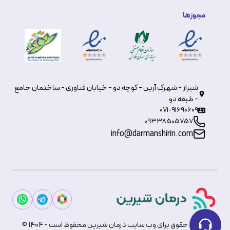
مجوزها
شیراز - شهرک آرین - کوچه دو - خیابان فناوری - ساختمان جامع
- طبقه دو
071-91690609
09338505757
info@darmanshirin.com
© تمامی حقوق برای وب سایت درمان شیرین محفوظ است - 1404