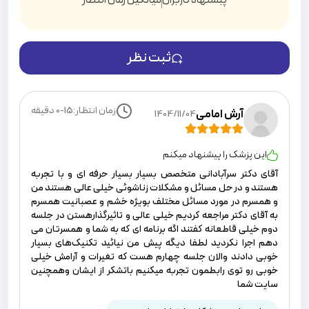
پبشنهاد کاربران
میانگین زمان انتظار
ثبت نظر
زمان انتظار:
0-15
دقیقه
آرش امامی
1404/11/04
این پزشک را پیشنهاد میکنم
آقای دکتر سرآبادانی متخصص بسیار بسیار حرفه ای و با تجربه
هستند و در حل مسائل و مشکلات زناشوئی خیلی عالی هستند من
و همسرم در مورد مسائل مختلف بویژه خشم و عصبانیت همسرم
به آقای دکتر مراجعه کردیم خیلی عالی و تاثیرگذارهستن در جلسه
دوم خیلی قاطعانه کفتند اگه برنامه ای که به شما و همسرتان می
دهم اجرا نکردید لطفا دیگه پیش من نیائید تکنیک‌های بسیار
خوبی دادند والان جلسه چهارم هست که تغیرات و آرامش خیلی
خوبی رو توی رابطمون تجربه میکنیم باتشکر از ایشان وهمچنین
سایت شما