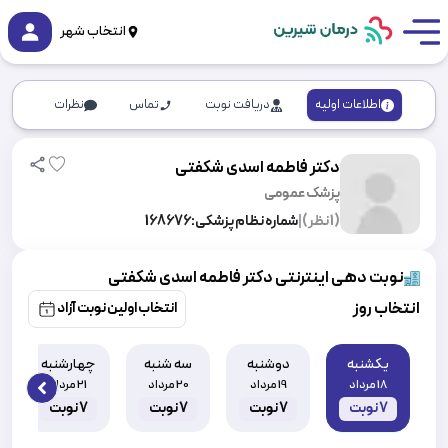
انتخاب شهر
اطلاعات اولیه
دریافت نوبت
تماس
نظرات
دکتر فاطمه اسدی شکفتی
پزشک عمومی
(
1
نظر)
|
شماره نظام پزشکی:
168676
نوبت دهی اینترنتی دکتر فاطمه اسدی شکفتی
انتخاب روز
انتخاب اولین نوبت آزاد
یکشنبه
دوشنبه
سه شنبه
چهارشنبه
18 مرداد
19 مرداد
20 مرداد
21 مرداد
 slide
7
نوبت
7
نوبت
7
نوبت
7
نوبت