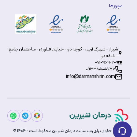
مجوزها
شیراز - شهرک آرین - کوچه دو - خیابان فناوری - ساختمان جامع
- طبقه دو
071-91690609
09338505757
info@darmanshirin.com
© تمامی حقوق برای وب سایت درمان شیرین محفوظ است - 1404