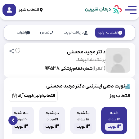
انتخاب شهر
اطلاعات اولیه
دریافت نوبت
تماس
نظرات
دکتر مجید محسنی
پزشک دندانپزشک
(
1
نظر)
|
شماره نظام پزشکی:
94538
نوبت دهی اینترنتی دکتر مجید محسنی
انتخاب روز
انتخاب اولین نوبت آزاد
شنبه
یکشنبه
دوشنبه
سه شنبه
17 مرداد
18 مرداد
19 مرداد
20 مرداد
 slide
13
نوبت
13
نوبت
13
نوبت
13
نوبت