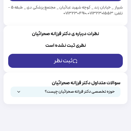
شیراز _ خیابان زند _ کوچه شهید عبائیان _ مجتمع پزشکی دی _ طبقه 5 -
تلفن: 07132301553 ،07132304910
نظرات درباره ی دکتر فرزانه صحرائیان
نظری ثبت نشده است
ثبت نظر
سوالات متداول دکتر فرزانه صحرائیان
حوزه تخصصی دکتر فرزانه صحرائیان چیست؟