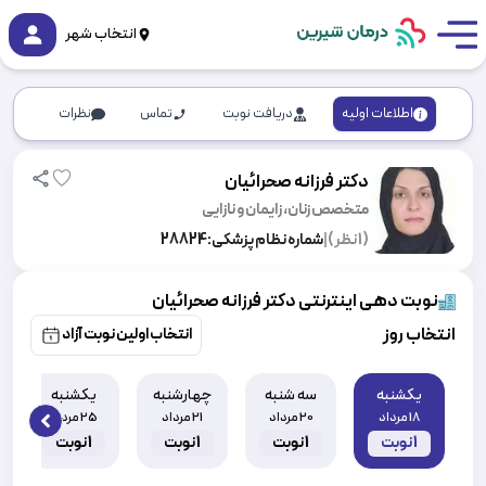
انتخاب شهر
اطلاعات اولیه
دریافت نوبت
تماس
نظرات
دکتر فرزانه صحرائیان
متخصص زنان، زایمان و نازایی
(
1
نظر)
|
شماره نظام پزشکی:
28824
نوبت دهی اینترنتی دکتر فرزانه صحرائیان
انتخاب روز
انتخاب اولین نوبت آزاد
یکشنبه
سه شنبه
چهارشنبه
یکشنبه
18 مرداد
20 مرداد
21 مرداد
25 مرداد
 slide
1
نوبت
1
نوبت
1
نوبت
1
نوبت