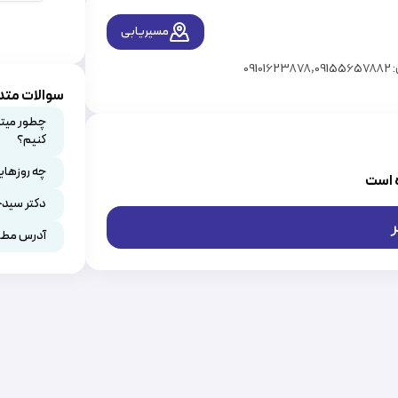
مسیریابی
سوالات متد
چطور میتو
کنیم؟
چه روزهای
 است
دکتر سیدح
آدرس مطب