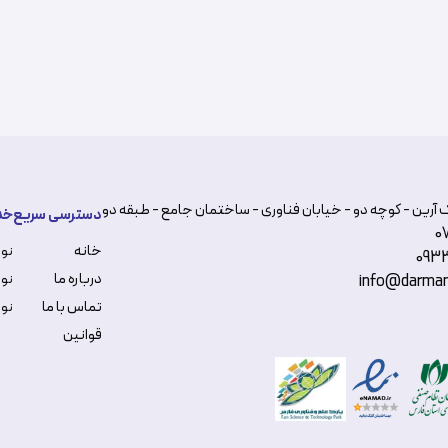
 آرین - کوچه دو - خیابان فناوری - ساختمان جامع - طبقه دو
دسترسی سریع
خد
0
خانه
نو
093
درباره ما
نوب
info@darman
تماس با ما
نوب
قوانین