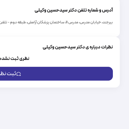
آدرس و شماره تلفن دکتر
سیدحسین وکیلی
بیرجند، خیابان مدرس، مدرس 11، ساختمان پزشکان آرامش، طبقه دوم - تلفن: 09101623878,09155657882
نظرات درباره ی دکتر سیدحسین وکیلی
نظری ثبت نشده
ثبت نظر