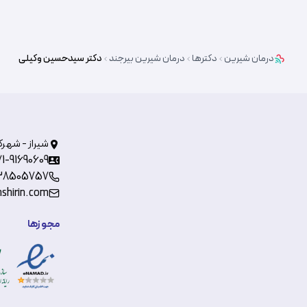
درمان شیرین
دکترها
درمان شیرین
بیرجند
دکتر
سیدحسین وکیلی
شیراز - شهرک
71-91690609
38505757
shirin.com
مجوزها