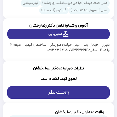
عمل حذف عینک (جراحی عیوب انکساری چشم)
لیزر درمانی
عمل آب مروارید (کاتاراکت)
گلوکوم (آب سیاه)
آدرس و شماره تلفن دکتر
رضا رخشان
مسیریابی
شیراز _ خیابان زند _ نبش خیابان صورتگر _ ساختمان کیمیا _ طبقه 2 _
واحد 4 - تلفن: 07132362119 ،07132362118
نظرات درباره ی دکتر رضا رخشان
نظری ثبت نشده است
ثبت نظر
سوالات متداول دکتر رضا رخشان